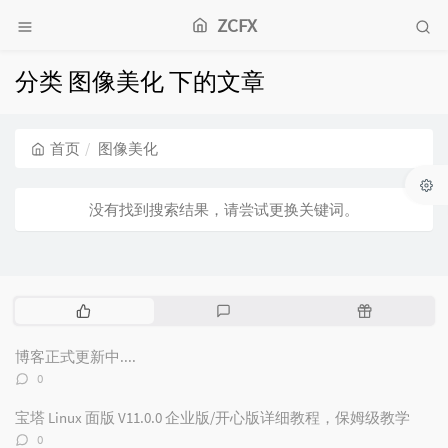
ZCFX
分类 图像美化 下的文章
首页
图像美化
没有找到搜索结果，请尝试更换关键词。
热
最
随
门
新
机
文
评
文
博客正式更新中....
章
论
章
评
0
论
数：
宝塔 Linux 面版 V11.0.0 企业版/开心版详细教程，保姆级教学
评
0