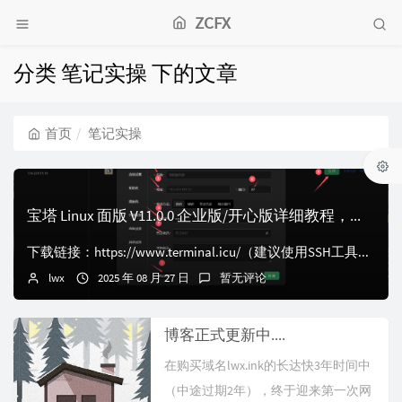
ZCFX
分类 笔记实操 下的文章
首页
笔记实操
宝塔 Linux 面版 V11.0.0 企业版/开心版详细教程，保姆级教学
下载链接：https://www.terminal.icu/（建议使用SSH工具执行命令，不要用宝塔终端，宝塔终端可能会执行不完善导致失败）再次提醒：默认...
lwx
2025 年 08 月 27 日
暂无评论
博客正式更新中....
在购买域名lwx.ink的长达快3年时间中
（中途过期2年），终于迎来第一次网