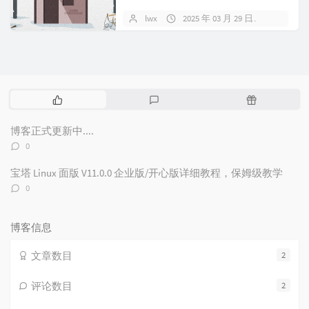
站文章内容更新~（第一条说说...
lwx
2025 年 03 月 29 日
暂无评
热
最
随
门
新
机
文
评
文
博客正式更新中....
章
论
章
评
0
论
数：
宝塔 Linux 面版 V11.0.0 企业版/开心版详细教程，保姆级教学
评
0
论
数：
博客信息
文章数目
2
评论数目
2