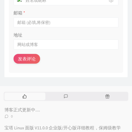
🎲
邮箱
*
地址
发表评论
热
最
随
门
新
机
文
评
文
博客正式更新中....
章
论
章
评
0
论
数：
宝塔 Linux 面版 V11.0.0 企业版/开心版详细教程，保姆级教学