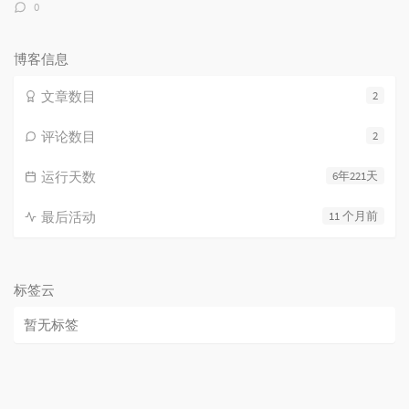
评
0
论
数：
博客信息
文章数目
2
评论数目
2
运行天数
6年221天
最后活动
11 个月前
标签云
暂无标签