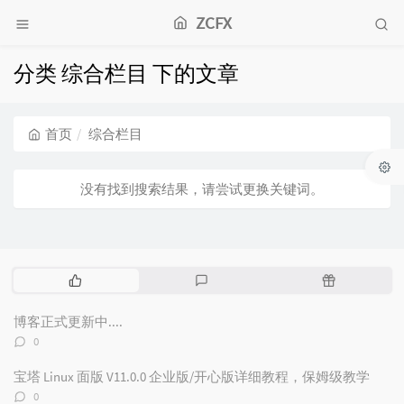
ZCFX
分类 综合栏目 下的文章
首页
综合栏目
没有找到搜索结果，请尝试更换关键词。
热
最
随
门
新
机
文
评
文
博客正式更新中....
章
论
章
评
0
论
数：
宝塔 Linux 面版 V11.0.0 企业版/开心版详细教程，保姆级教学
评
0